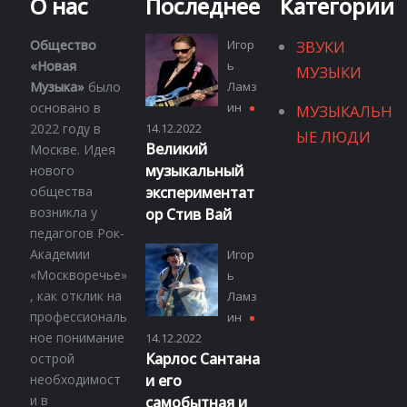
О нас
Последнее
Категории
Общество
Игор
ЗВУКИ
«Новая
ь
МУЗЫКИ
Музыка»
было
Ламз
основано в
ин
МУЗЫКАЛЬН
2022 году в
14.12.2022
ЫЕ ЛЮДИ
Великий
Москве. Идея
музыкальный
нового
общества
экспериментат
возникла у
ор Стив Вай
педагогов Рок-
Академии
Игор
«Москворечье»
ь
, как отклик на
Ламз
профессиональ
ин
ное понимание
14.12.2022
Карлос Сантана
острой
необходимост
и его
и в
самобытная и